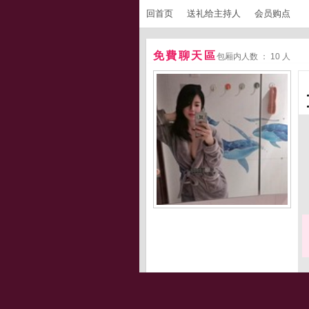
回首页
送礼给主持人
会员购点
免費聊天區
包厢内人数 ： 10 人