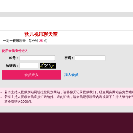
您即将进入 [
狄儿视讯聊天室
]
一对一视讯聊天 : 每分钟
25
点
使用会员身份进入
帐号 :
密码 :
验证码 :
加入会员
若有主持人提供别站网址拉您到别网站，请将聊天记录提供我们，经查属实网站会免费赠送
若有主持人要求会员直接汇钱给她，请勿汇钱，请会员记录聊天内容或留下主持人银行帐
将免费赠送2000点。