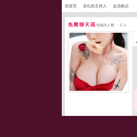
回首页
送礼给主持人
会员购点
免費聊天區
包厢内人数 ： 0 人