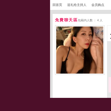
回首页
送礼给主持人
会员购点
免費聊天區
包厢内人数 ： 4 人