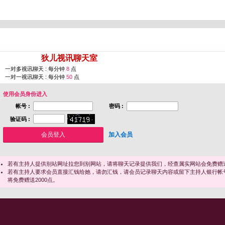
您即将进入 [
狄儿视讯聊天室
]
一对多视讯聊天 : 每分钟
8
点
一对一视讯聊天 : 每分钟
50
点
使用会员身份进入
帐号 :
密码 :
验证码 :
加入会员
若有主持人提供别站网址拉您到别网站，请将聊天记录提供我们，经查属实网站会免费赠送
若有主持人要求会员直接汇钱给她，请勿汇钱，请会员记录聊天内容或留下主持人银行帐
将免费赠送2000点。